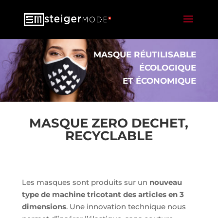
MASQUE
RÉUTILISABLE
É
COLOGIQUE
ET
É
CONOMIQUE
MASQUE ZERO DECHET,
RECYCLABLE
Les masques sont produits sur un
nouveau
type de machine tricotant des articles en 3
dimensions
. Une innovation technique nous